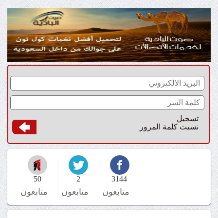
تسجيل
نسيت كلمة المرور
50
2
3144
متابعون
متابعون
متابعون