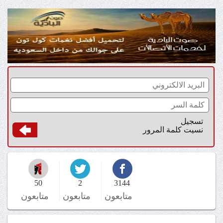
تسجيل
نسيت كلمة المرور
50
2
3144
متابعون
متابعون
متابعون