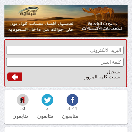
تسجيل
نسيت كلمة المرور
50
2
3144
متابعون
متابعون
متابعون