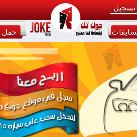
تسجيل
سابقات
حمل ت
جوك تك