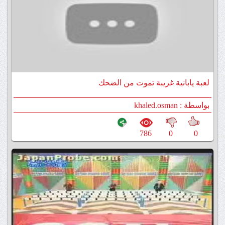
لعبة يابانية غريبة تموت من الضحك
بواسطة : khaled.osman
786
0
0