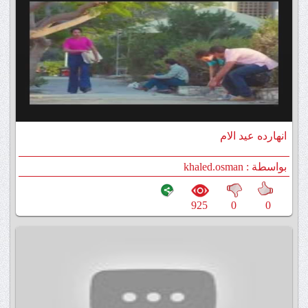
انهارده عيد الام
بواسطة : khaled.osman
925
0
0