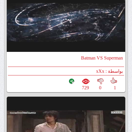
Batman VS Superman
بواسطة : xXx
729
0
1