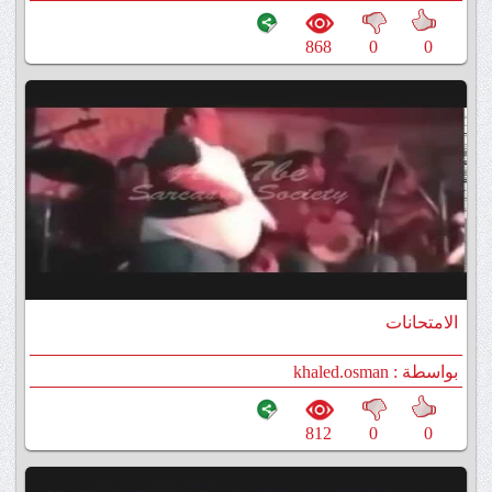
868
0
0
الامتحانات
بواسطة : khaled.osman
812
0
0