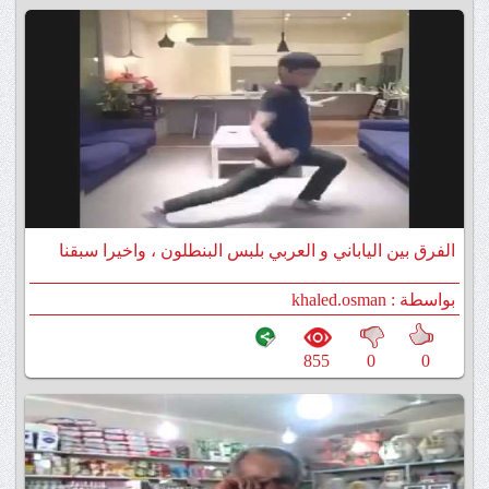
الفرق بين الياباني و العربي بلبس البنطلون ، واخيرا سبقنا
اليابانيين هههههههههه
بواسطة : khaled.osman
855
0
0