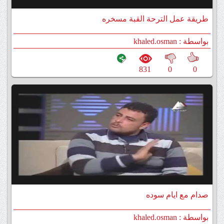
طريقة عمل الترحة القبة مسخره
بواسطة : khaled.osman
831
0
0
صدام مع ايام سوده
بواسطة : khaled.osman