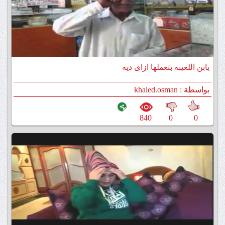
يابن اللعيبه بتعملها ازاى ديه
بواسطة : khaled.osman
840
0
0