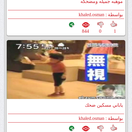
موهبه جميله ومضحكه
بواسطة : khaled.osman
844
0
1
ياباني مسكين ضحك
بواسطة : khaled.osman