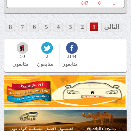
847
0
1
التالي
1
2
3
4
5
6
7
8
50
2
3144
متابعون
متابعون
متابعون