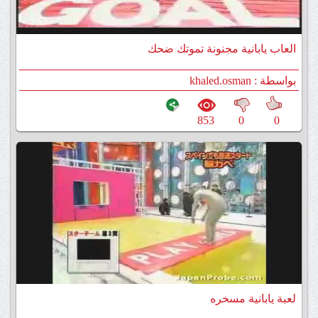
العاب يابانية مجنونة تموتك ضحك
بواسطة : khaled.osman
853
0
0
لعبة يابانية مسخره