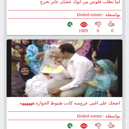
لما تطلب فلوس من أبوك عشان عايز تخرج
بواسطة : khaled.osman
1009
0
0
اضحك على اغبى عروسه كانت هتبوظ الجوازة ههههههه
عضت صباعه
بواسطة : khaled.osman