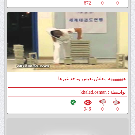
672
0
0
هههههههه معلش تعيش وتاخد غيرها
بواسطة : khaled.osman
946
0
0