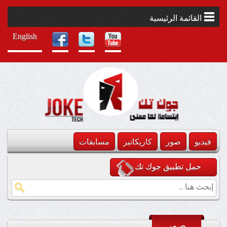
القائمة الرئيسية
English
فيديو
صور
كاريكاتير
مسابقات
حمل تطبيق جوك تك
صور